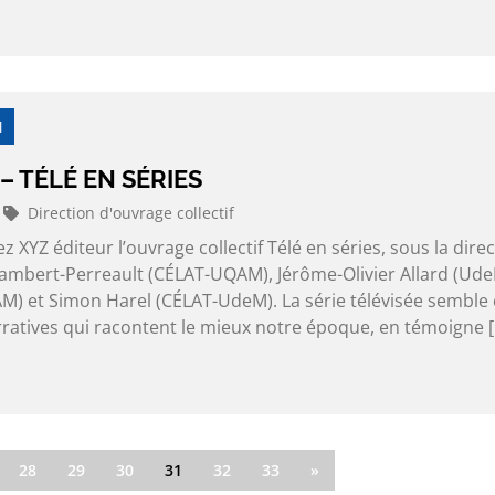
M
– TÉLÉ EN SÉRIES
Direction d'ouvrage collectif
z XYZ éditeur l’ouvrage collectif Télé en séries, sous la dire
Lambert-Perreault (CÉLAT-UQAM), Jérôme-Olivier Allard (Ude
M) et Simon Harel (CÉLAT-UdeM). La série télévisée semble 
rratives qui racontent le mieux notre époque, en témoigne 
28
29
30
31
32
33
»