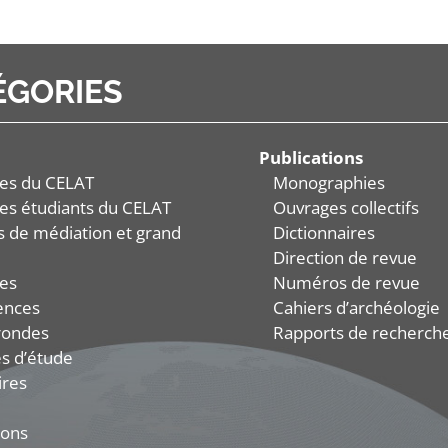
ÉGORIES
Publications
es du CELAT
Monographies
es étudiants du CELAT
Ouvrages collectifs
és de médiation et grand
Dictionnaires
Direction de revue
es
Numéros de revue
ences
Cahiers d’archéologie
rondes
Rapports de recherch
s d’étude
ires
ions