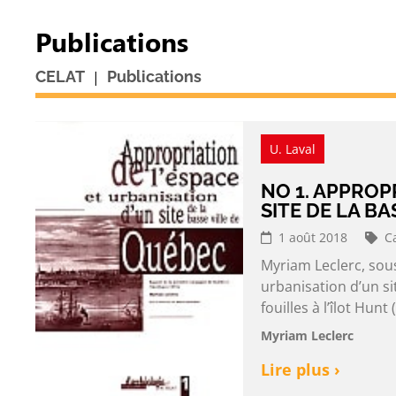
Publications
|
CELAT
Publications
U. Laval
NO 1. APPROP
SITE DE LA B
1 août 2018
C
Myriam Leclerc, sous
urbanisation d’un s
fouilles à l’îlot Hu
Myriam Leclerc
Lire plus ›