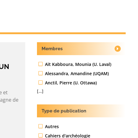
Membres
Aït Kabboura, Mounia (U. Laval)
’UN
Alessandra, Amandine (UQAM)
Anctil, Pierre (U. Ottawa)
[…]
e et
pagne de
Type de publication
Autres
Cahiers d'archéologie