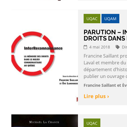
UQAC
UQAM
PARUTION – 
DROITS DANS
4 mai 2018
Di
Francine Saillant p
Laval et membre du 
département d’histo
publier un ouvrage co
Francine Saillant et 
Lire plus ›
UQAC