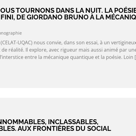
OUS TOURNONS DANS LA NUIT. LA POÉSIE
’INFINI, DE GIORDANO BRUNO À LA MÉCANI
nographie
 (CELAT-UQAC) nous convie, dans son essai, à un vertigineu
 de réalité. Il explore, avec rigueur mais aussi animé par un
l’interstice entre la mécanique quantique et la poésie. Loin 
INNOMMABLES, INCLASSABLES,
LES. AUX FRONTIÈRES DU SOCIAL