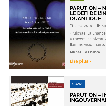
PARUTION – N
LE DÉFI DE L
QUANTIQUE
2 mai 2018
Mo
« Michaël La Chance
à travers les niveaux
flamme visionnaire, 
Michaël La Chance
Lire plus ›
UQAM
PARUTION – 
INGOUVERNAB