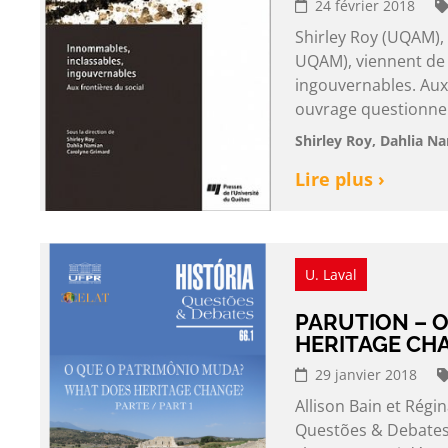
24 février 2018
Shirley Roy (UQAM),
UQAM), viennent de p
ingouvernables. Aux 
ouvrage questionne 
Shirley Roy, Dahlia N
Lire plus ›
U. Laval
PARUTION – 
HERITAGE CH
29 janvier 2018
Allison Bain et Régi
Questões & Debates