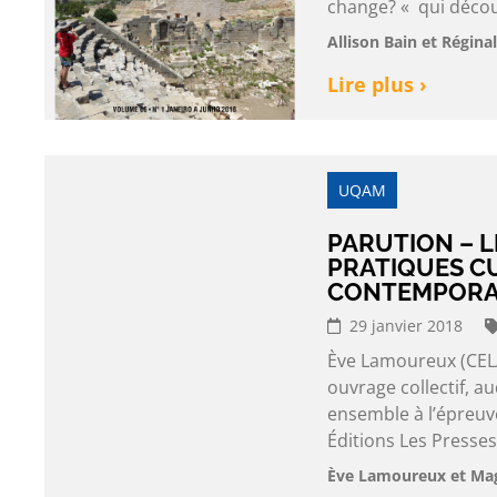
change? « qui découl
Allison Bain et Régina
Lire plus ›
UQAM
PARUTION – L
PRATIQUES C
CONTEMPORA
29 janvier 2018
Ève Lamoureux (CEL
ouvrage collectif, a
ensemble à l’épreuve
Éditions Les Presses 
Ève Lamoureux et Mag