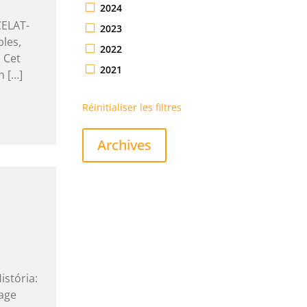
2024
CELAT-
2023
bles,
2022
 Cet
2021
n […]
Réinitialiser les filtres
Archives
istória:
age