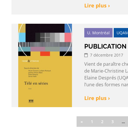
Lire plus ›
U. Montréal
UQA
PUBLICATION 
7 décembre 2017
Vient de paraître che
de Marie-Christine 
Elaine Després (UQA
l’une des formes na
Lire plus ›
«
1
2
3
…