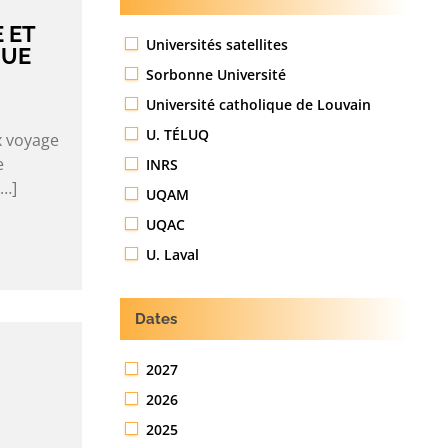
 ET
Universités satellites
QUE
Sorbonne Université
Université catholique de Louvain
U. TÉLUQ
x voyage
e
INRS
[…]
UQAM
UQAC
U. Laval
Dates
2027
2026
2025