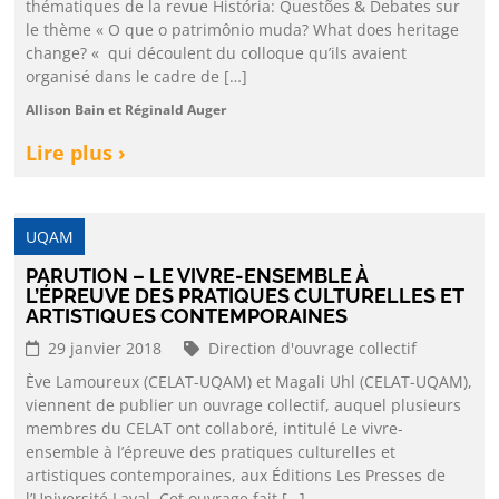
thématiques de la revue História: Questões & Debates sur
le thème « O que o patrimônio muda? What does heritage
change? « qui découlent du colloque qu’ils avaient
organisé dans le cadre de […]
Allison Bain et Réginald Auger
Lire plus ›
UQAM
PARUTION – LE VIVRE-ENSEMBLE À
L’ÉPREUVE DES PRATIQUES CULTURELLES ET
ARTISTIQUES CONTEMPORAINES
29 janvier 2018
Direction d'ouvrage collectif
Ève Lamoureux (CELAT-UQAM) et Magali Uhl (CELAT-UQAM),
viennent de publier un ouvrage collectif, auquel plusieurs
membres du CELAT ont collaboré, intitulé Le vivre-
ensemble à l’épreuve des pratiques culturelles et
artistiques contemporaines, aux Éditions Les Presses de
l’Université Laval. Cet ouvrage fait […]