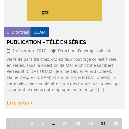
U. Montréal
UQAM
PUBLICATION – TÉLÉ EN SÉRIES
7 décembre 2017
Direction d'ouvrage collectif
Vient de paraître chez XYZ éditeur l’ouvrage collectif Télé
en séries, sous la direction de Marie-Christine Lambert-
Perreault (CÉLAT-UQAM), Jérôme-Olivier Allard (UdeM),
Elaine Després (UQAM) et Simon Harel (CÉLAT-UdeM). La
série télévisée semble être l’une des formes narratives qui
racontent le mieux notre époque, en témoigne […]
Lire plus ›
«
1
2
3
…
28
29
30
31
32