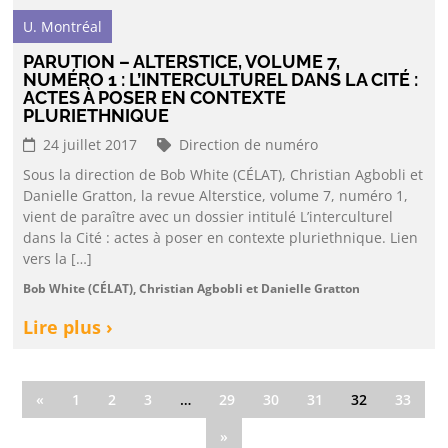
U. Montréal
PARUTION – ALTERSTICE, VOLUME 7,
NUMÉRO 1 : L’INTERCULTUREL DANS LA CITÉ :
ACTES À POSER EN CONTEXTE
PLURIETHNIQUE
24 juillet 2017
Direction de numéro
Sous la direction de Bob White (CÉLAT), Christian Agbobli et
Danielle Gratton, la revue Alterstice, volume 7, numéro 1,
vient de paraître avec un dossier intitulé L’interculturel
dans la Cité : actes à poser en contexte pluriethnique. Lien
vers la […]
Bob White (CÉLAT), Christian Agbobli et Danielle Gratton
Lire plus ›
«
1
2
3
…
29
30
31
32
33
»