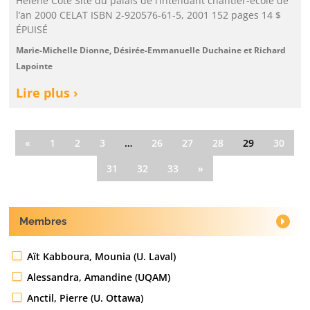
Hélène Côté Site du palais de l’intendant chantier-école de
l’an 2000 CELAT ISBN 2-920576-61-5, 2001 152 pages 14 $
ÉPUISÉ
Marie-Michelle Dionne, Désirée-Emmanuelle Duchaine et Richard
Lapointe
Lire plus ›
«
1
2
3
…
26
27
28
29
30
31
32
33
»
Membres
Aït Kabboura, Mounia (U. Laval)
Alessandra, Amandine (UQAM)
Anctil, Pierre (U. Ottawa)