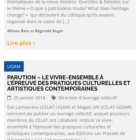
thématiques de la revue História: Questões & Debates sur
le thème « O que o patrimônio muda? What does heritage
change? « qui découlent du colloque qu’ils avaient
organisé dans le cadre de […]
Allison Bain et Réginald Auger
Lire plus ›
UQAM
PARUTION – LE VIVRE-ENSEMBLE À
L’ÉPREUVE DES PRATIQUES CULTURELLES ET
ARTISTIQUES CONTEMPORAINES
29 janvier 2018
Direction d'ouvrage collectif
Ève Lamoureux (CELAT-UQAM) et Magali Uhl (CELAT-UQAM),
viennent de publier un ouvrage collectif, auquel plusieurs
membres du CELAT ont collaboré, intitulé Le vivre-
ensemble à l’épreuve des pratiques culturelles et
artistiques contemporaines, aux Éditions Les Presses de
l’Université Laval. Cet ouvrage fait […]