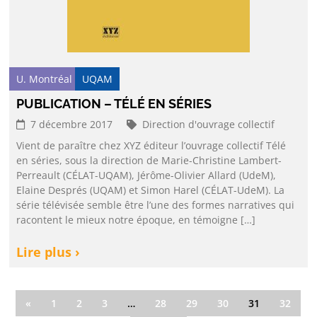
U. Montréal
UQAM
PUBLICATION – TÉLÉ EN SÉRIES
7 décembre 2017
Direction d'ouvrage collectif
Vient de paraître chez XYZ éditeur l’ouvrage collectif Télé
en séries, sous la direction de Marie-Christine Lambert-
Perreault (CÉLAT-UQAM), Jérôme-Olivier Allard (UdeM),
Elaine Després (UQAM) et Simon Harel (CÉLAT-UdeM). La
série télévisée semble être l’une des formes narratives qui
racontent le mieux notre époque, en témoigne […]
Lire plus ›
«
1
2
3
…
28
29
30
31
32