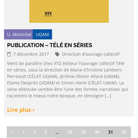
U. Montréal
UQAM
PUBLICATION – TÉLÉ EN SÉRIES
7 décembre 2017
Direction d'ouvrage collectif
Vient de paraître chez XYZ éditeur l’ouvrage collectif Télé
en séries, sous la direction de Marie-Christine Lambert-
Perreault (CÉLAT-UQAM), Jérôme-Olivier Allard (UdeM),
Elaine Després (UQAM) et Simon Harel (CÉLAT-UdeM). La
série télévisée semble être l’une des formes narratives qui
racontent le mieux notre époque, en témoigne […]
Lire plus ›
«
1
2
3
…
28
29
30
31
32