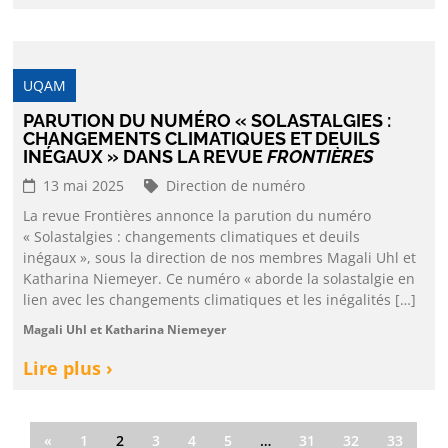
UQAM
PARUTION DU NUMÉRO « SOLASTALGIES :
CHANGEMENTS CLIMATIQUES ET DEUILS
INÉGAUX » DANS LA REVUE
FRONTIÈRES
13 mai 2025
Direction de numéro
La revue Frontières annonce la parution du numéro
« Solastalgies : changements climatiques et deuils
inégaux », sous la direction de nos membres Magali Uhl et
Katharina Niemeyer. Ce numéro « aborde la solastalgie en
lien avec les changements climatiques et les inégalités […]
Magali Uhl et Katharina Niemeyer
Lire plus ›
«
1
2
3
4
5
…
31
32
33