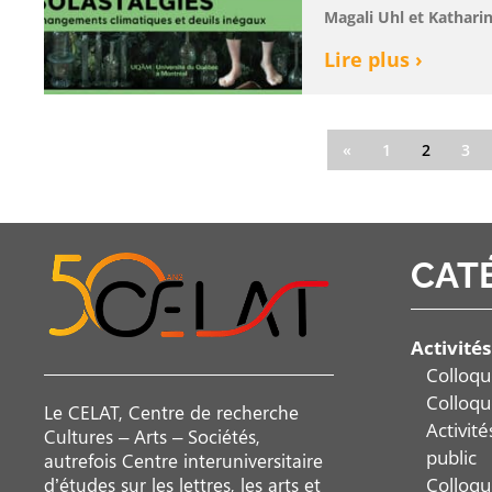
Magali Uhl et Kathari
Lire plus ›
«
1
2
3
CAT
Activités
Colloqu
Colloqu
Le CELAT, Centre de recherche
Activit
Cultures – Arts – Sociétés,
public
autrefois Centre interuniversitaire
Colloqu
d’études sur les lettres, les arts et