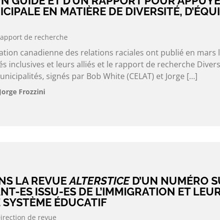
UN GUIDE ET D’UN RAPPORT POUR APPUY
CIPALE EN MATIÈRE DE DIVERSITÉ, D’ÉQUI
apport de recherche
ation canadienne des relations raciales ont publié en mars 
s inclusives et leurs alliés et le rapport de recherche Divers
unicipalités, signés par Bob White (CELAT) et Jorge […]
Jorge Frozzini
NS LA REVUE
ALTERSTICE
D’UN NUMÉRO S
NT-ES ISSU-ES DE L’IMMIGRATION ET LEU
E SYSTÈME ÉDUCATIF
irection de revue