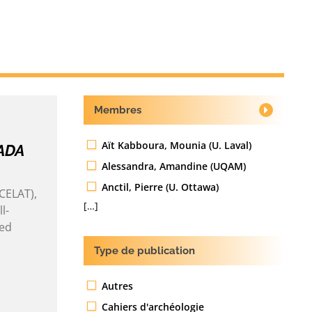
Membres
Aït Kabboura, Mounia (U. Laval)
ADA
Alessandra, Amandine (UQAM)
Anctil, Pierre (U. Ottawa)
(CELAT),
[…]
l-
ced
Type de publication
Autres
Cahiers d'archéologie