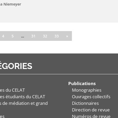
na Niemeyer
4
5
…
31
32
33
»
ÉGORIES
Publications
es du CELAT
Monographies
es étudiants du CELAT
Ouvrages collectifs
és de médiation et grand
Dictionnaires
Direction de revue
es
Numéros de revue