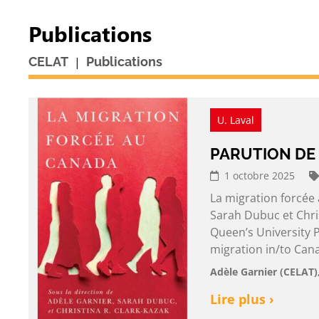
Publications
|
CELAT
Publications
U. Laval
PARUTION DE
1 octobre 2025
La migration forcée 
Sarah Dubuc et Chris
Queen’s University P
migration in/to Can
Adèle Garnier (CELAT)
Lire plus ›