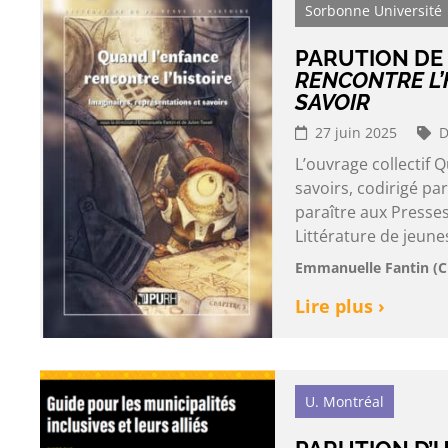
Sorbonne Université
PARUTION DE
RENCONTRE L’
SAVOIR
27 juin 2025
D
L’ouvrage collectif 
savoirs, codirigé pa
paraître aux Presses
Littérature de jeunes
Emmanuelle Fantin (CE
Lire plus ›
U. Montréal