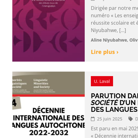
Dirigée par notre m
numéro « Les enseign
réussite scolaire et 
Niyubahwe, […]
Aline Niyubahwe, Oliv
Lire plus ›
U. Laval
PARUTION DA
SOCIÉTÉ
D’UN
DES LANGUES
25 juin 2025
D
Est paru en mai 2025
« Décennie internati