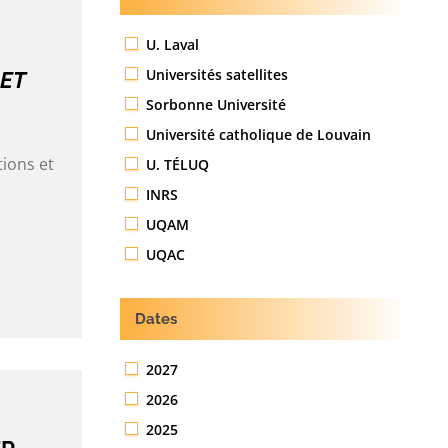
U. Laval
Universités satellites
 ET
Sorbonne Université
Université catholique de Louvain
tions et
U. TÉLUQ
INRS
UQAM
UQAC
Dates
2027
2026
2025