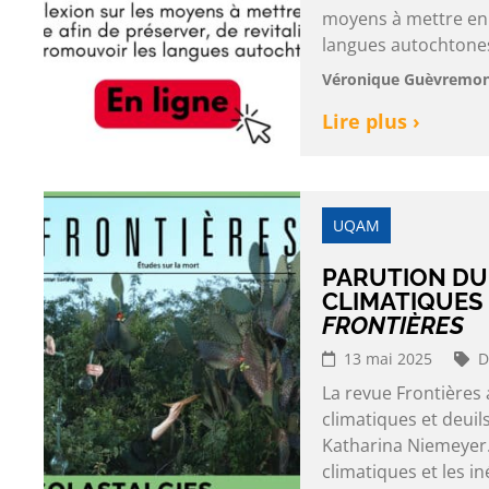
moyens à mettre en 
langues autochtones 
Véronique Guèvremont
Lire plus ›
UQAM
PARUTION DU
CLIMATIQUES 
FRONTIÈRES
13 mai 2025
D
La revue Frontières
climatiques et deuil
Katharina Niemeyer.
climatiques et les in