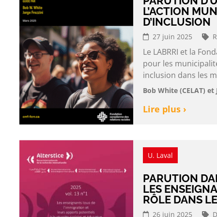
PARUTION D’
L’ACTION MUNI
D’INCLUSION
27 juin 2025
R
Le LABRRI et la Fond
pour les municipalité
inclusion dans les m
Bob White (CELAT) et 
Lire plus ›
U. Laval
PARUTION DA
LES ENSEIGNA
RÔLE DANS L
26 juin 2025
D