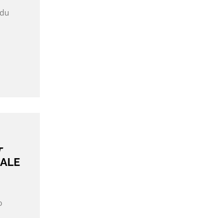
 du
a
T
NALE
o