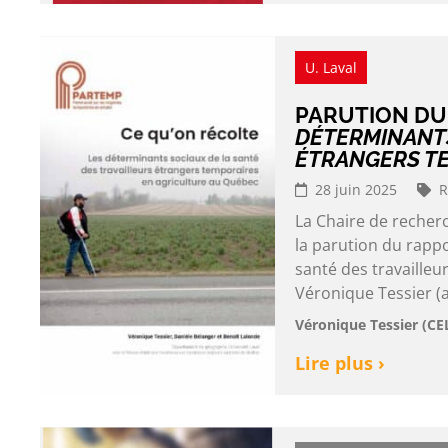
U. Laval
PARUTION D
DÉTERMINANTS
ÉTRANGERS TE
28 juin 2025
R
La Chaire de reche
la parution du rappo
santé des travailleu
Véronique Tessier (
Véronique Tessier (CE
Lire plus ›