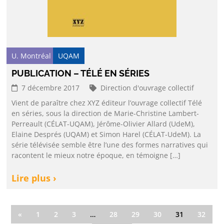
U. Montréal
UQAM
PUBLICATION – TÉLÉ EN SÉRIES
7 décembre 2017
Direction d'ouvrage collectif
Vient de paraître chez XYZ éditeur l’ouvrage collectif Télé
en séries, sous la direction de Marie-Christine Lambert-
Perreault (CÉLAT-UQAM), Jérôme-Olivier Allard (UdeM),
Elaine Després (UQAM) et Simon Harel (CÉLAT-UdeM). La
série télévisée semble être l’une des formes narratives qui
racontent le mieux notre époque, en témoigne […]
Lire plus ›
«
1
2
3
…
28
29
30
31
32