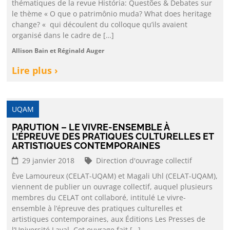
thématiques de la revue História: Questões & Debates sur
le thème « O que o patrimônio muda? What does heritage
change? « qui découlent du colloque qu’ils avaient
organisé dans le cadre de […]
Allison Bain et Réginald Auger
Lire plus ›
UQAM
PARUTION – LE VIVRE-ENSEMBLE À
L’ÉPREUVE DES PRATIQUES CULTURELLES ET
ARTISTIQUES CONTEMPORAINES
29 janvier 2018
Direction d'ouvrage collectif
Ève Lamoureux (CELAT-UQAM) et Magali Uhl (CELAT-UQAM),
viennent de publier un ouvrage collectif, auquel plusieurs
membres du CELAT ont collaboré, intitulé Le vivre-
ensemble à l’épreuve des pratiques culturelles et
artistiques contemporaines, aux Éditions Les Presses de
l’Université Laval. Cet ouvrage fait […]