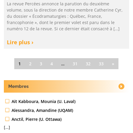
La revue Percées annonce la parution du deuxième
volume, sous la direction de notre membre Catherine Cyr,
du dossier « Écodramaturgies : Québec, France,
francophonie », dont le premier volet est paru dans le
numéro 12 de la revue. Si ce dernier était consacré à […]
Lire plus ›
1
2
3
4
…
31
32
33
»
Membres
Aït Kabboura, Mounia (U. Laval)
Alessandra, Amandine (UQAM)
Anctil, Pierre (U. Ottawa)
[…]