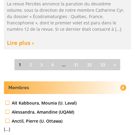
La revue Percées annonce la parution du deuxième
volume, sous la direction de notre membre Catherine Cyr,
du dossier « Écodramaturgies : Québec, France,
francophonie », dont le premier volet est paru dans le
numéro 12 de la revue. Si ce dernier était consacré à […]
Lire plus ›
1
2
3
4
…
31
32
33
»
Membres
Aït Kabboura, Mounia (U. Laval)
Alessandra, Amandine (UQAM)
Anctil, Pierre (U. Ottawa)
[…]