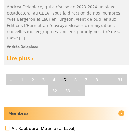
Andréa Delaplace, qui a réalisé en 2023-2024 un stage
postdoctoral au CELAT sous la direction de nos membres
Yves Bergeron et Laurier Turgeon, vient de publier aux
Éditions L’Harmattan l’ouvrage Musées d’immigration :
nouvelles muséographies, anciens paradigmes, tiré de sa
thèse […]
Andréa Delaplace
Lire plus ›
«
1
2
3
4
5
6
7
8
…
31
32
33
»
Membres
Aït Kabboura, Mounia (U. Laval)