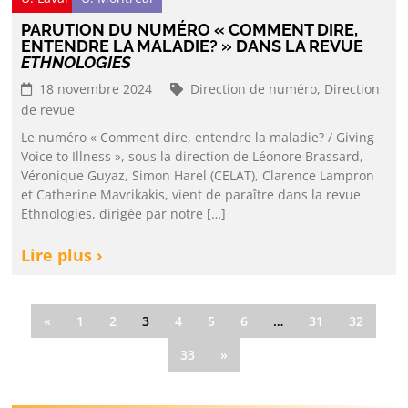
PARUTION DU NUMÉRO « COMMENT DIRE,
ENTENDRE LA MALADIE? » DANS LA REVUE
ETHNOLOGIES
18 novembre 2024
Direction de numéro,
Direction
de revue
Le numéro « Comment dire, entendre la maladie? / Giving
Voice to Illness », sous la direction de Léonore Brassard,
Véronique Guyaz, Simon Harel (CELAT), Clarence Lampron
et Catherine Mavrikakis, vient de paraître dans la revue
Ethnologies, dirigée par notre […]
Lire plus ›
«
1
2
3
4
5
6
…
31
32
33
»