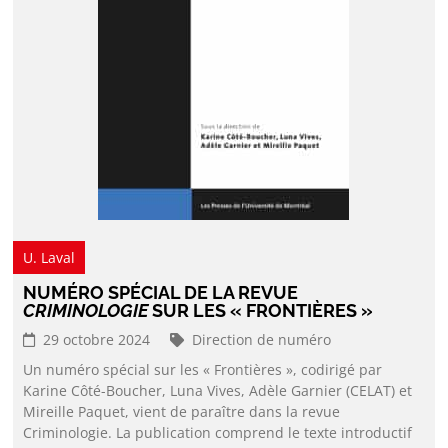
U. Laval
NUMÉRO SPÉCIAL DE LA REVUE
CRIMINOLOGIE
SUR LES « FRONTIÈRES »
29 octobre 2024
Direction de numéro
Un numéro spécial sur les « Frontières », codirigé par
Karine Côté-Boucher, Luna Vives, Adèle Garnier (CELAT) et
Mireille Paquet, vient de paraître dans la revue
Criminologie. La publication comprend le texte introductif