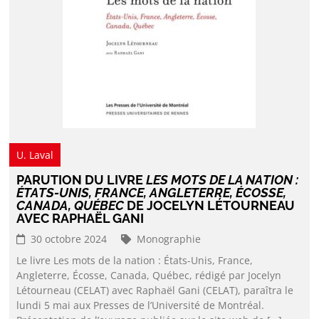
U. Laval
PARUTION DU LIVRE
LES MOTS DE LA NATION :
ÉTATS-UNIS, FRANCE, ANGLETERRE, ÉCOSSE,
CANADA, QUÉBEC
DE JOCELYN LÉTOURNEAU
AVEC RAPHAËL GANI
30 octobre 2024
Monographie
Le livre Les mots de la nation : États-Unis, France,
Angleterre, Écosse, Canada, Québec, rédigé par Jocelyn
Létourneau (CELAT) avec Raphaël Gani (CELAT), paraîtra le
lundi 5 mai aux Presses de l’Université de Montréal.