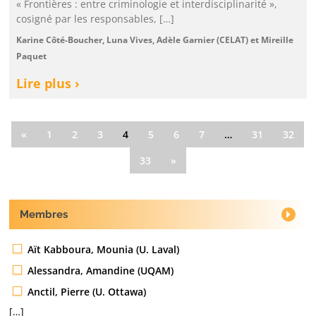
« Frontières : entre criminologie et interdisciplinarité »,
cosigné par les responsables, […]
Karine Côté-Boucher, Luna Vives, Adèle Garnier (CELAT) et Mireille
Paquet
Lire plus ›
«
1
2
3
4
5
6
7
…
31
32
33
»
Membres
Aït Kabboura, Mounia (U. Laval)
Alessandra, Amandine (UQAM)
Anctil, Pierre (U. Ottawa)
[…]