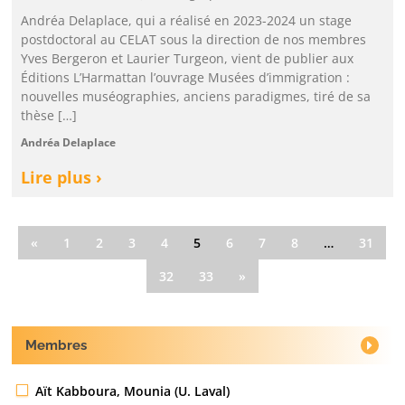
Andréa Delaplace, qui a réalisé en 2023-2024 un stage
postdoctoral au CELAT sous la direction de nos membres
Yves Bergeron et Laurier Turgeon, vient de publier aux
Éditions L’Harmattan l’ouvrage Musées d’immigration :
nouvelles muséographies, anciens paradigmes, tiré de sa
thèse […]
Andréa Delaplace
Lire plus ›
«
1
2
3
4
5
6
7
8
…
31
32
33
»
Membres
Aït Kabboura, Mounia (U. Laval)