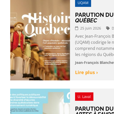
UQAM
PARUTION DU
QUÉBEC
25 juin 2026
D
Avec Jean-François 
(UQAM) codirige le n
comprend notamment 
les régions du Québec
Jean-François Blanche
Lire plus ›
U. Laval
PARUTION DU