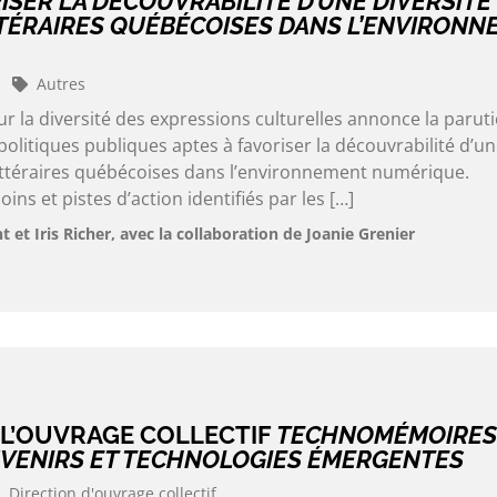
ISER LA DÉCOUVRABILITÉ D’UNE DIVERSITÉ
TÉRAIRES QUÉBÉCOISES DANS L’ENVIRONN
Autres
 la diversité des expressions culturelles annonce la parut
 politiques publiques aptes à favoriser la découvrabilité d’u
littéraires québécoises dans l’environnement numérique.
ns et pistes d’action identifiés par les […]
t Iris Richer, avec la collaboration de Joanie Grenier
 L’OUVRAGE COLLECTIF
TECHNOMÉMOIRES
VENIRS ET TECHNOLOGIES ÉMERGENTES
Direction d'ouvrage collectif