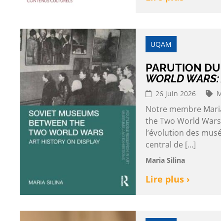
UQAM
PARUTION DU
WORLD WARS: 
26 juin 2026
M
Notre membre Maria 
the Two World Wars:
l’évolution des musé
central de […]
Maria Silina
Lire plus ›