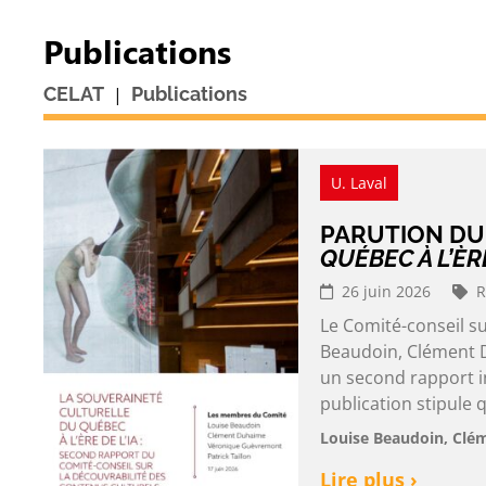
Publications
|
CELAT
Publications
U. Laval
PARUTION D
QUÉBEC À L’ÈRE
26 juin 2026
R
Le Comité-conseil s
Beaudoin, Clément D
un second rapport in
publication stipule q
Louise Beaudoin, Clé
Lire plus ›