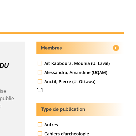
Membres
Aït Kabboura, Mounia (U. Laval)
 DU
Alessandra, Amandine (UQAM)
Anctil, Pierre (U. Ottawa)
[…]
ise
publie
a
Type de publication
Autres
Cahiers d'archéologie