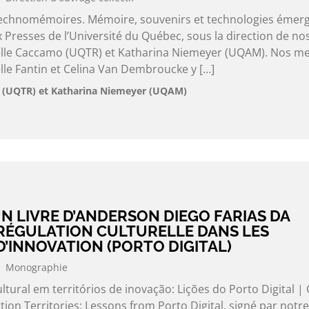
 Technomémoires. Mémoire, souvenirs et technologies émer
x Presses de l’Université du Québec, sous la direction de no
e Caccamo (UQTR) et Katharina Niemeyer (UQAM). Nos m
e Fantin et Celina Van Dembroucke y […]
(UQTR) et Katharina Niemeyer (UQAM)
N LIVRE D’ANDERSON DIEGO FARIAS DA
 RÉGULATION CULTURELLE DANS LES
D’INNOVATION (PORTO DIGITAL)
Monographie
ultural em territórios de inovação: Lições do Porto Digital | 
tion Territories: Lessons from Porto Digital, signé par notre