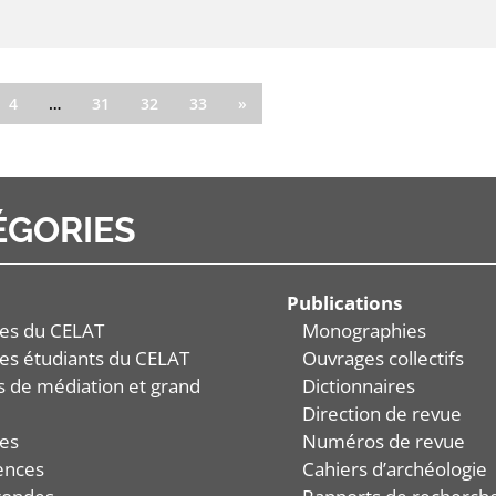
4
…
31
32
33
»
ÉGORIES
Publications
es du CELAT
Monographies
es étudiants du CELAT
Ouvrages collectifs
és de médiation et grand
Dictionnaires
Direction de revue
es
Numéros de revue
ences
Cahiers d’archéologie