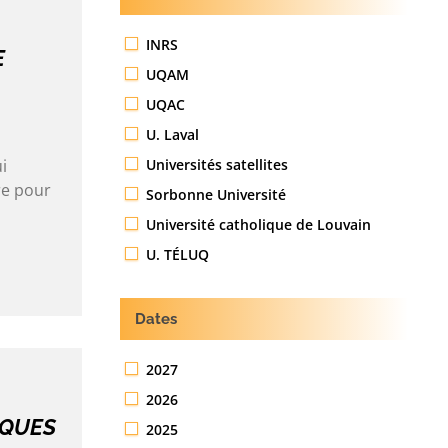
INRS
E
UQAM
UQAC
U. Laval
Universités satellites
i
re pour
Sorbonne Université
Université catholique de Louvain
U. TÉLUQ
Dates
2027
2026
IQUES
2025