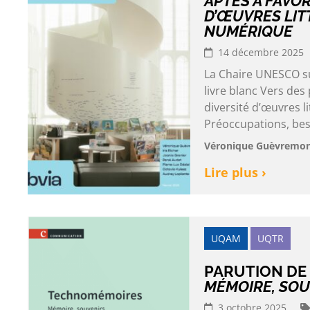
APTES À FAVOR
D’ŒUVRES LIT
NUMÉRIQUE
14 décembre 2025
La Chaire UNESCO sur
livre blanc Vers des
diversité d’œuvres 
Préoccupations, besoi
Véronique Guèvremont e
Lire plus ›
UQAM
UQTR
PARUTION DE
MÉMOIRE, SOU
3 octobre 2025