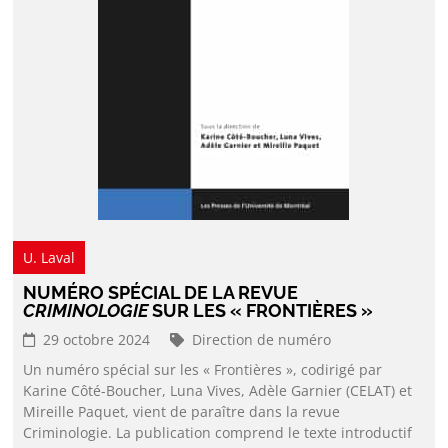
U. Laval
NUMÉRO SPÉCIAL DE LA REVUE
CRIMINOLOGIE
SUR LES « FRONTIÈRES »
29 octobre 2024
Direction de numéro
Un numéro spécial sur les « Frontières », codirigé par
Karine Côté-Boucher, Luna Vives, Adèle Garnier (CELAT) et
Mireille Paquet, vient de paraître dans la revue
Criminologie. La publication comprend le texte introductif