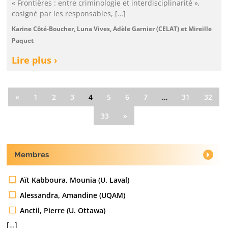
« Frontières : entre criminologie et interdisciplinarité »,
cosigné par les responsables, […]
Karine Côté-Boucher, Luna Vives, Adèle Garnier (CELAT) et Mireille
Paquet
Lire plus ›
«
1
2
3
4
5
6
7
…
31
32
33
»
Membres
Aït Kabboura, Mounia (U. Laval)
Alessandra, Amandine (UQAM)
Anctil, Pierre (U. Ottawa)
[…]