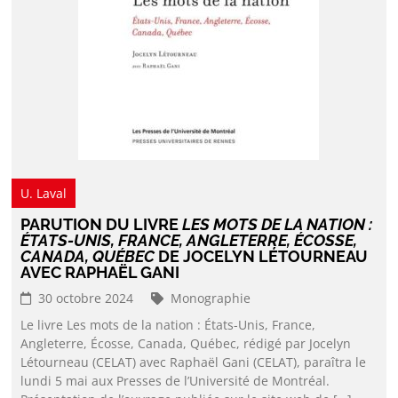
U. Laval
PARUTION DU LIVRE
LES MOTS DE LA NATION :
ÉTATS-UNIS, FRANCE, ANGLETERRE, ÉCOSSE,
CANADA, QUÉBEC
DE JOCELYN LÉTOURNEAU
AVEC RAPHAËL GANI
30 octobre 2024
Monographie
Le livre Les mots de la nation : États-Unis, France,
Angleterre, Écosse, Canada, Québec, rédigé par Jocelyn
Létourneau (CELAT) avec Raphaël Gani (CELAT), paraîtra le
lundi 5 mai aux Presses de l’Université de Montréal.