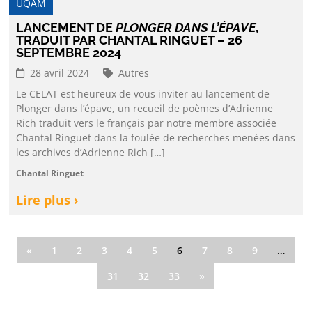
UQAM
LANCEMENT DE
PLONGER DANS L’ÉPAVE
,
TRADUIT PAR CHANTAL RINGUET – 26
SEPTEMBRE 2024
28 avril 2024
Autres
Le CELAT est heureux de vous inviter au lancement de
Plonger dans l’épave, un recueil de poèmes d’Adrienne
Rich traduit vers le français par notre membre associée
Chantal Ringuet dans la foulée de recherches menées dans
les archives d’Adrienne Rich […]
Chantal Ringuet
Lire plus ›
«
1
2
3
4
5
6
7
8
9
…
31
32
33
»