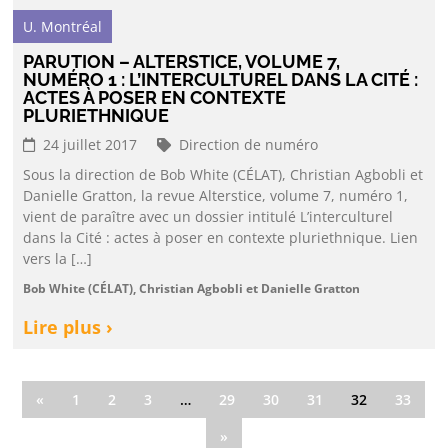
U. Montréal
PARUTION – ALTERSTICE, VOLUME 7,
NUMÉRO 1 : L’INTERCULTUREL DANS LA CITÉ :
ACTES À POSER EN CONTEXTE
PLURIETHNIQUE
24 juillet 2017
Direction de numéro
Sous la direction de Bob White (CÉLAT), Christian Agbobli et
Danielle Gratton, la revue Alterstice, volume 7, numéro 1,
vient de paraître avec un dossier intitulé L’interculturel
dans la Cité : actes à poser en contexte pluriethnique. Lien
vers la […]
Bob White (CÉLAT), Christian Agbobli et Danielle Gratton
Lire plus ›
«
1
2
3
…
29
30
31
32
33
»