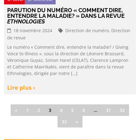
PARUTION DU NUMÉRO « COMMENT DIRE,
ENTENDRE LA MALADIE? » DANS LA REVUE
ETHNOLOGIES
18 novembre 2024
Direction de numéro,
Direction
de revue
Le numéro « Comment dire, entendre la maladie? / Giving
Voice to Illness », sous la direction de Léonore Brassard,
Véronique Guyaz, Simon Harel (CELAT), Clarence Lampron
et Catherine Mavrikakis, vient de paraître dans la revue
Ethnologies, dirigée par notre […]
Lire plus ›
«
1
2
3
4
5
6
…
31
32
33
»