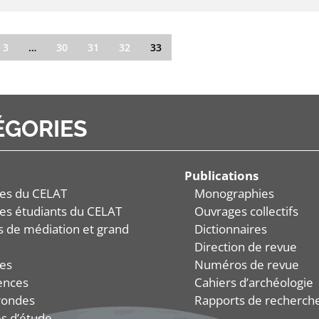
3
…
30
31
32
33
ÉGORIES
Publications
es du CELAT
Monographies
es étudiants du CELAT
Ouvrages collectifs
és de médiation et grand
Dictionnaires
Direction de revue
es
Numéros de revue
ences
Cahiers d’archéologie
rondes
Rapports de recherch
s d’étude