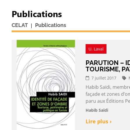
Publications
|
CELAT
Publications
U. Laval
PARUTION – I
TOURISME, PA
7 juillet 2017
Habib Saïdi, membre 
façade et zones d’om
paru aux Éditions Pe
Habib Saïdi
Lire plus ›