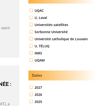
UQAC
U. Laval
Universités satellites
 vient
Sorbonne Université
Université catholique de Louvain
U. TÉLUQ
INRS
UQAM
Dates
ÉE :
2027
2026
2025
AT), a