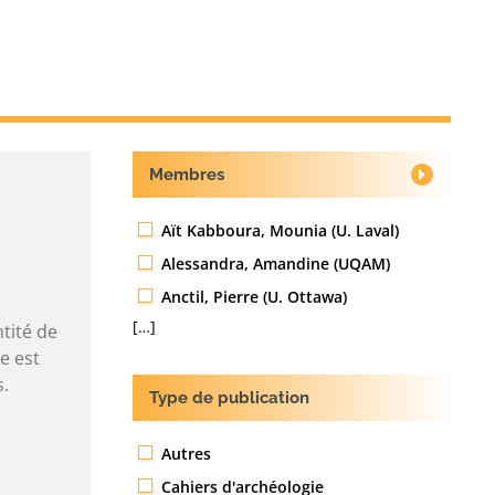
Membres
Aït Kabboura, Mounia (U. Laval)
Alessandra, Amandine (UQAM)
Anctil, Pierre (U. Ottawa)
[…]
tité de
e est
s.
Type de publication
Autres
Cahiers d'archéologie