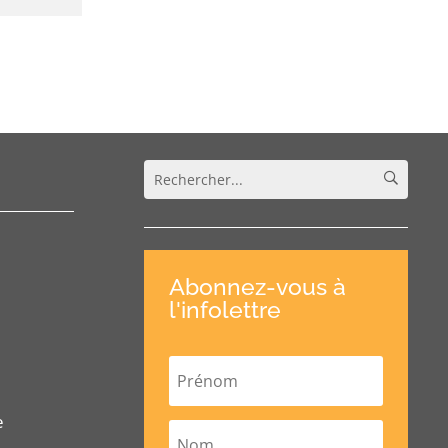
Abonnez-vous à
l'infolettre
e