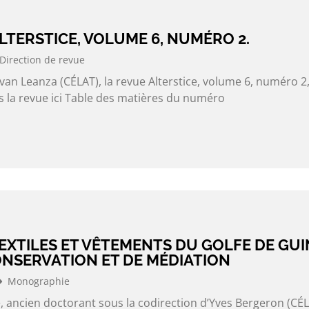
LTERSTICE, VOLUME 6, NUMÉRO 2.
Direction de revue
Yvan Leanza (CÉLAT), la revue Alterstice, volume 6, numéro 2,
rs la revue ici Table des matières du numéro
EXTILES ET VÊTEMENTS DU GOLFE DE GUIN
ONSERVATION ET DE MÉDIATION
Monographie
, ancien doctorant sous la codirection d’Yves Bergeron (CÉL