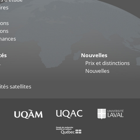
ires
ions
ions
mances
tés
Nouvelles
L
Prix et distinctions
Nouvelles
tés satellites