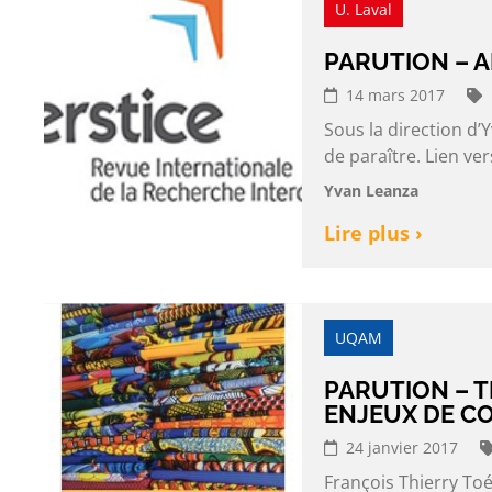
U. Laval
PARUTION – A
14 mars 2017
Sous la direction d’
de paraître. Lien ve
Yvan Leanza
Lire plus ›
UQAM
PARUTION – T
ENJEUX DE C
24 janvier 2017
François Thierry Toé