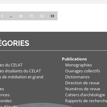
3
…
30
31
32
33
ÉGORIES
Publications
es du CELAT
Monographies
es étudiants du CELAT
Ouvrages collectifs
és de médiation et grand
Dictionnaires
Direction de revue
es
Numéros de revue
ences
Cahiers d’archéologie
rondes
Rapports de recherch
s d’étude