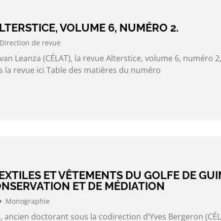
LTERSTICE, VOLUME 6, NUMÉRO 2.
Direction de revue
Yvan Leanza (CÉLAT), la revue Alterstice, volume 6, numéro 2,
rs la revue ici Table des matières du numéro
EXTILES ET VÊTEMENTS DU GOLFE DE GUIN
ONSERVATION ET DE MÉDIATION
Monographie
, ancien doctorant sous la codirection d’Yves Bergeron (CÉL