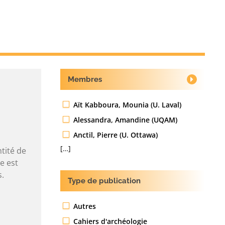
Membres
Aït Kabboura, Mounia (U. Laval)
Alessandra, Amandine (UQAM)
Anctil, Pierre (U. Ottawa)
[…]
tité de
e est
s.
Type de publication
Autres
Cahiers d'archéologie