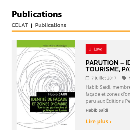
Publications
|
CELAT
Publications
U. Laval
PARUTION – I
TOURISME, PA
7 juillet 2017
Habib Saïdi, membre 
façade et zones d’om
paru aux Éditions Pe
Habib Saïdi
Lire plus ›