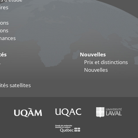
ires
ions
ions
mances
tés
Nouvelles
L
Prix et distinctions
Nouvelles
tés satellites