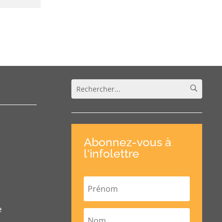
Abonnez-vous à
l'infolettre
e