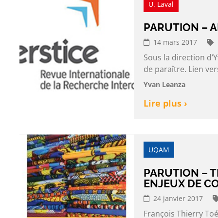
U. Laval
PARUTION – A
14 mars 2017
Sous la direction d’
de paraître. Lien ve
Yvan Leanza
Lire plus ›
UQAM
PARUTION – T
ENJEUX DE C
24 janvier 2017
François Thierry Toé