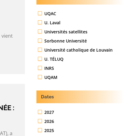
UQAC
U. Laval
Universités satellites
 vient
Sorbonne Université
Université catholique de Louvain
U. TÉLUQ
INRS
UQAM
Dates
ÉE :
2027
2026
2025
AT), a