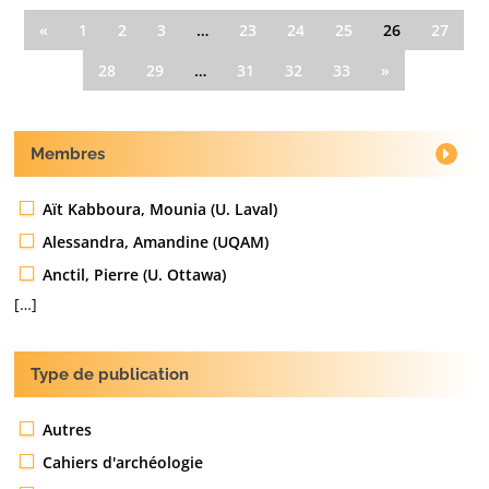
«
1
2
3
…
23
24
25
26
27
28
29
…
31
32
33
»
Membres
Aït Kabboura, Mounia (U. Laval)
Alessandra, Amandine (UQAM)
Anctil, Pierre (U. Ottawa)
[…]
Type de publication
Autres
Cahiers d'archéologie