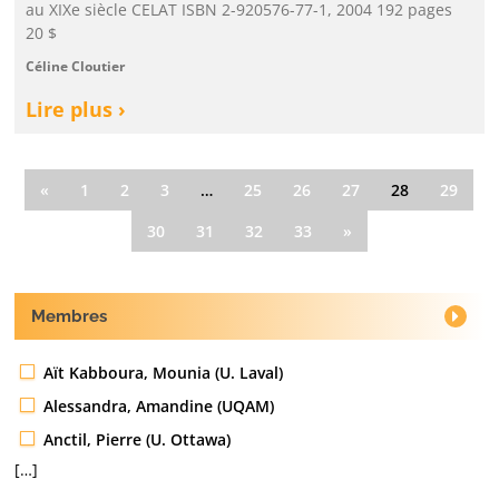
au XIXe siècle CELAT ISBN 2-920576-77-1, 2004 192 pages
20 $
Céline Cloutier
Lire plus ›
«
1
2
3
…
25
26
27
28
29
30
31
32
33
»
Membres
Aït Kabboura, Mounia (U. Laval)
Alessandra, Amandine (UQAM)
Anctil, Pierre (U. Ottawa)
[…]