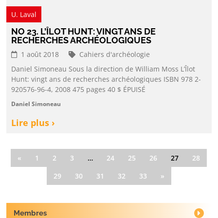
U. Laval
NO 23. L’ÎLOT HUNT: VINGT ANS DE
RECHERCHES ARCHÉOLOGIQUES
1 août 2018
Cahiers d'archéologie
Daniel Simoneau Sous la direction de William Moss L’Îlot
Hunt: vingt ans de recherches archéologiques ISBN 978 2-
920576-96-4, 2008 475 pages 40 $ ÉPUISÉ
Daniel Simoneau
Lire plus ›
«
1
2
3
…
24
25
26
27
28
29
30
31
32
33
»
Membres