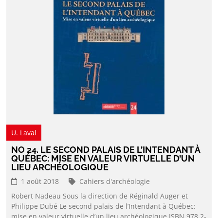
U. Laval
NO 24. LE SECOND PALAIS DE L’INTENDANT À
QUÉBEC: MISE EN VALEUR VIRTUELLE D’UN
LIEU ARCHÉOLOGIQUE
1 août 2018
Cahiers d'archéologie
Robert Nadeau Sous la direction de Réginald Auger et
Philippe Dubé Le second palais de l’Intendant à Québec:
mise en valeur virtuelle d’un lieu archéologique ISBN 978 2-