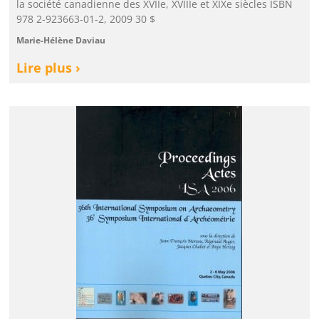
la société canadienne des XVIIe, XVIIIe et XIXe siècles ISBN
978 2-923663-01-2, 2009 30 $
Marie-Hélène Daviau
Lire plus ›