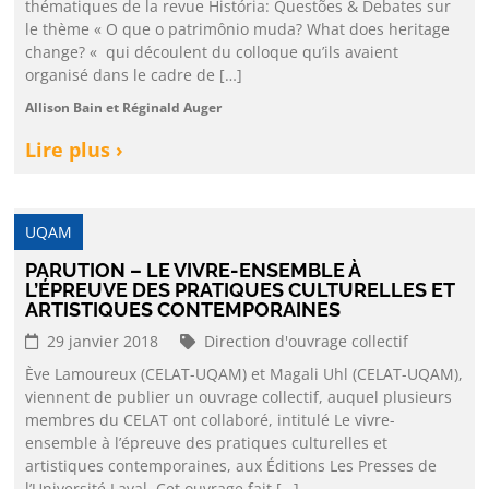
thématiques de la revue História: Questões & Debates sur
le thème « O que o patrimônio muda? What does heritage
change? « qui découlent du colloque qu’ils avaient
organisé dans le cadre de […]
Allison Bain et Réginald Auger
Lire plus ›
UQAM
PARUTION – LE VIVRE-ENSEMBLE À
L’ÉPREUVE DES PRATIQUES CULTURELLES ET
ARTISTIQUES CONTEMPORAINES
29 janvier 2018
Direction d'ouvrage collectif
Ève Lamoureux (CELAT-UQAM) et Magali Uhl (CELAT-UQAM),
viennent de publier un ouvrage collectif, auquel plusieurs
membres du CELAT ont collaboré, intitulé Le vivre-
ensemble à l’épreuve des pratiques culturelles et
artistiques contemporaines, aux Éditions Les Presses de
l’Université Laval. Cet ouvrage fait […]