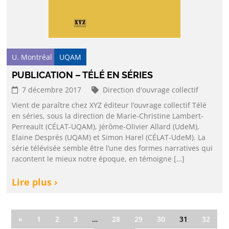
U. Montréal
UQAM
PUBLICATION – TÉLÉ EN SÉRIES
7 décembre 2017
Direction d'ouvrage collectif
Vient de paraître chez XYZ éditeur l’ouvrage collectif Télé
en séries, sous la direction de Marie-Christine Lambert-
Perreault (CÉLAT-UQAM), Jérôme-Olivier Allard (UdeM),
Elaine Després (UQAM) et Simon Harel (CÉLAT-UdeM). La
série télévisée semble être l’une des formes narratives qui
racontent le mieux notre époque, en témoigne […]
Lire plus ›
«
1
2
3
…
28
29
30
31
32