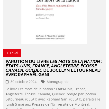
U. Laval
PARUTION DU LIVRE
LES MOTS DE LA NATION :
ÉTATS-UNIS, FRANCE, ANGLETERRE, ÉCOSSE,
CANADA, QUÉBEC
DE JOCELYN LÉTOURNEAU
AVEC RAPHAËL GANI
30 octobre 2024
Monographie
Le livre Les mots de la nation : États-Unis, France,
Angleterre, Écosse, Canada, Québec, rédigé par Jocelyn
Létourneau (CELAT) avec Raphaël Gani (CELAT), paraîtra le
lundi 5 mai aux Presses de l’Université de Montréal.