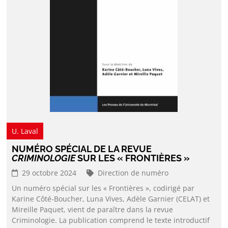
U. Laval
NUMÉRO SPÉCIAL DE LA REVUE
CRIMINOLOGIE
SUR LES « FRONTIÈRES »
29 octobre 2024
Direction de numéro
Un numéro spécial sur les « Frontières », codirigé par
Karine Côté-Boucher, Luna Vives, Adèle Garnier (CELAT) et
Mireille Paquet, vient de paraître dans la revue
Criminologie. La publication comprend le texte introductif