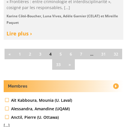
« Frontières : entre criminologie et interdisciplinarité »,
cosigné par les responsables, […]
Karine Côté-Boucher, Luna Vives, Adèle Garnier (CELAT) et Mireille
Paquet
Lire plus ›
«
1
2
3
4
5
6
7
…
31
32
33
»
Membres
Aït Kabboura, Mounia (U. Laval)
Alessandra, Amandine (UQAM)
Anctil, Pierre (U. Ottawa)
[…]