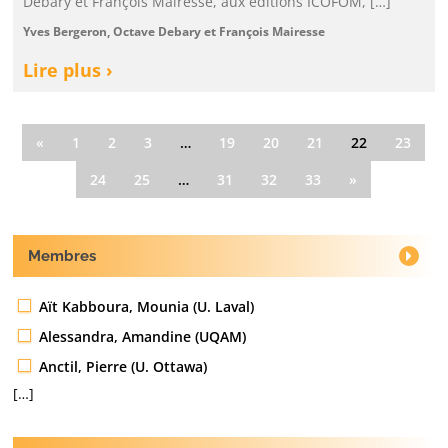
Debary et François Mairesse, aux éditions ICOFOM, […]
Yves Bergeron, Octave Debary et François Mairesse
Lire plus ›
«
1
2
3
…
19
20
21
22
23
24
25
…
31
32
33
»
Membres
Aït Kabboura, Mounia (U. Laval)
Alessandra, Amandine (UQAM)
Anctil, Pierre (U. Ottawa)
[…]