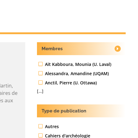
Membres
Aït Kabboura, Mounia (U. Laval)
Alessandra, Amandine (UQAM)
Anctil, Pierre (U. Ottawa)
artin,
[…]
aires de
és aux
Type de publication
Autres
Cahiers d'archéologie