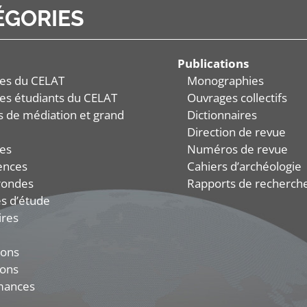
ÉGORIES
Publications
es du CELAT
Monographies
es étudiants du CELAT
Ouvrages collectifs
és de médiation et grand
Dictionnaires
Direction de revue
es
Numéros de revue
ences
Cahiers d’archéologie
rondes
Rapports de recherch
s d’étude
ires
ions
ions
mances