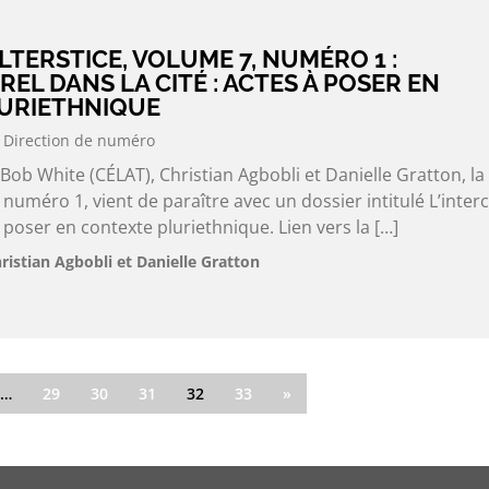
LTERSTICE, VOLUME 7, NUMÉRO 1 :
REL DANS LA CITÉ : ACTES À POSER EN
URIETHNIQUE
Direction de numéro
 Bob White (CÉLAT), Christian Agbobli et Danielle Gratton, la
 numéro 1, vient de paraître avec un dossier intitulé L’interc
à poser en contexte pluriethnique. Lien vers la […]
ristian Agbobli et Danielle Gratton
…
29
30
31
32
33
»