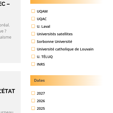
EC –
UQAM
UQAC
oréal.
U. Laval
ve ?
Universités satellites
daïsme
Sorbonne Université
Université catholique de Louvain
U. TÉLUQ
INRS
Dates
’ÉTAT
2027
2026
2025
ourneau