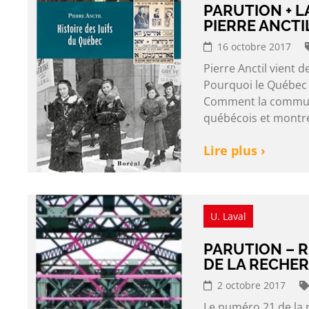
PARUTION + L
PIERRE ANCTI
16 octobre 2017
Pierre Anctil vient d
Pourquoi le Québec e
Comment la communau
québécois et montré
Lire plus ›
U. Laval
PARUTION – R
DE LA RECHER
2 octobre 2017
Le numéro 21 de la 