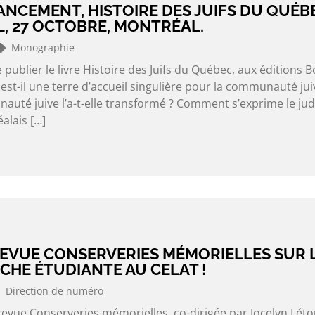
ANCEMENT, HISTOIRE DES JUIFS DU QUÉB
L, 27 OCTOBRE, MONTRÉAL.
Monographie
e publier le livre Histoire des Juifs du Québec, aux éditions B
st-il une terre d’accueil singulière pour la communauté jui
té juive l’a-t-elle transformé ? Comment s’exprime le ju
alais […]
EVUE CONSERVERIES MÉMORIELLES SUR L
CHE ÉTUDIANTE AU CELAT !
Direction de numéro
revue Conserveries mémorielles, co-dirigée par Jocelyn Lét