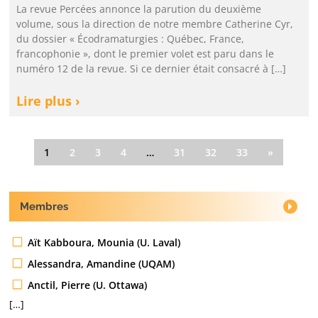
La revue Percées annonce la parution du deuxième
volume, sous la direction de notre membre Catherine Cyr,
du dossier « Écodramaturgies : Québec, France,
francophonie », dont le premier volet est paru dans le
numéro 12 de la revue. Si ce dernier était consacré à […]
Lire plus ›
1
2
3
4
…
31
32
33
»
Membres
Aït Kabboura, Mounia (U. Laval)
Alessandra, Amandine (UQAM)
Anctil, Pierre (U. Ottawa)
[…]