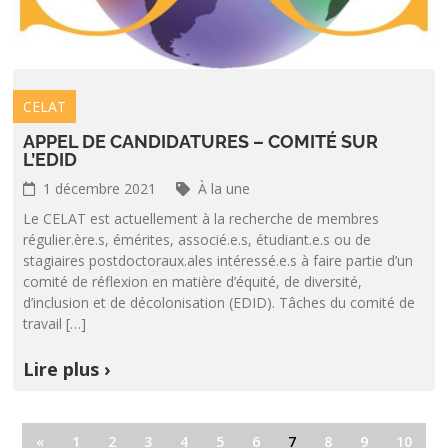
CELAT
APPEL DE CANDIDATURES – COMITÉ SUR
L’EDID
1 décembre 2021
À la une
Le CELAT est actuellement à la recherche de membres
régulier.ère.s, émérites, associé.e.s, étudiant.e.s ou de
stagiaires postdoctoraux.ales intéressé.e.s à faire partie d’un
comité de réflexion en matière d’équité, de diversité,
d’inclusion et de décolonisation (EDID). Tâches du comité de
travail […]
Lire plus ›
«
1
2
3
4
5
6
7
8
9
10