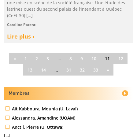
une mise en scène de la société française. Une étude des
latrines ouest du second palais de l’intendant à Québec
(CeEt-30) […]
Caroline Parent
Lire plus ›
«
1
2
3
…
8
9
10
11
12
13
14
…
31
32
33
»
Membres
Aït Kabboura, Mounia (U. Laval)
Alessandra, Amandine (UQAM)
Anctil, Pierre (U. Ottawa)
[…]