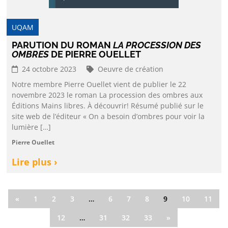
UQAM
PARUTION DU ROMAN
LA PROCESSION DES
OMBRES
DE PIERRE OUELLET
24 octobre 2023
Oeuvre de création
Notre membre Pierre Ouellet vient de publier le 22
novembre 2023 le roman La procession des ombres aux
Éditions Mains libres. À découvrir! Résumé publié sur le
site web de l’éditeur « On a besoin d’ombres pour voir la
lumière […]
Pierre Ouellet
Lire plus ›
«
1
2
3
…
6
7
8
9
10
11
12
…
31
32
33
»