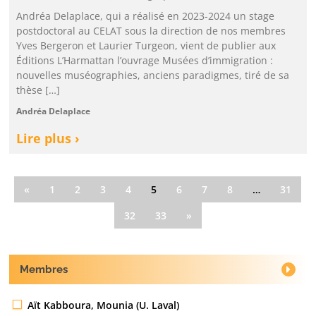
Andréa Delaplace, qui a réalisé en 2023-2024 un stage
postdoctoral au CELAT sous la direction de nos membres
Yves Bergeron et Laurier Turgeon, vient de publier aux
Éditions L’Harmattan l’ouvrage Musées d’immigration :
nouvelles muséographies, anciens paradigmes, tiré de sa
thèse […]
Andréa Delaplace
Lire plus ›
«
1
2
3
4
5
6
7
8
…
31
32
33
»
Membres
Aït Kabboura, Mounia (U. Laval)