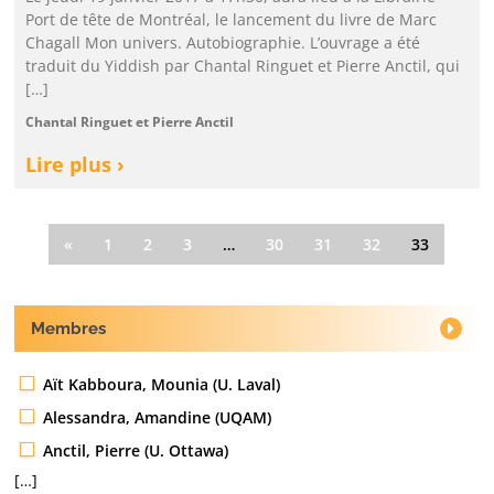
Port de tête de Montréal, le lancement du livre de Marc
Chagall Mon univers. Autobiographie. L’ouvrage a été
traduit du Yiddish par Chantal Ringuet et Pierre Anctil, qui
[…]
Chantal Ringuet et Pierre Anctil
Lire plus ›
«
1
2
3
…
30
31
32
33
Membres
Aït Kabboura, Mounia (U. Laval)
Alessandra, Amandine (UQAM)
Anctil, Pierre (U. Ottawa)
[…]