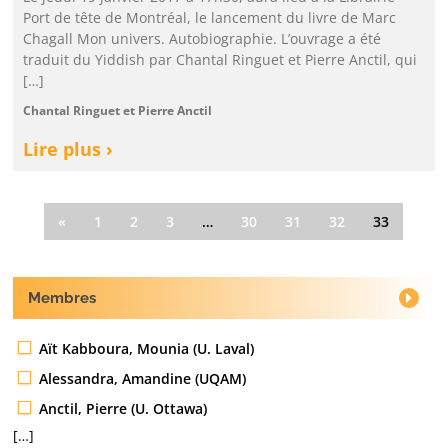
Port de tête de Montréal, le lancement du livre de Marc
Chagall Mon univers. Autobiographie. L’ouvrage a été
traduit du Yiddish par Chantal Ringuet et Pierre Anctil, qui
[…]
Chantal Ringuet et Pierre Anctil
Lire plus ›
«
1
2
3
…
30
31
32
33
Membres
Aït Kabboura, Mounia (U. Laval)
Alessandra, Amandine (UQAM)
Anctil, Pierre (U. Ottawa)
[…]