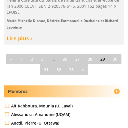
Hélène Côté Site du palais de l’intendant chantier-école de
l’an 2000 CELAT ISBN 2-920576-61-5, 2001 152 pages 14 $
ÉPUISÉ
Marie-Michelle Dionne, Désirée-Emmanuelle Duchaine et Richard
Lapointe
Lire plus ›
«
1
2
3
…
26
27
28
29
30
31
32
33
»
Membres
Aït Kabboura, Mounia (U. Laval)
Alessandra, Amandine (UQAM)
Anctil, Pierre (U. Ottawa)