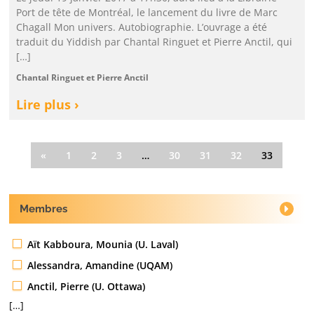
Port de tête de Montréal, le lancement du livre de Marc
Chagall Mon univers. Autobiographie. L’ouvrage a été
traduit du Yiddish par Chantal Ringuet et Pierre Anctil, qui
[…]
Chantal Ringuet et Pierre Anctil
Lire plus ›
«
1
2
3
…
30
31
32
33
Membres
Aït Kabboura, Mounia (U. Laval)
Alessandra, Amandine (UQAM)
Anctil, Pierre (U. Ottawa)
[…]