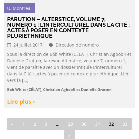
U. Montréal
PARUTION – ALTERSTICE, VOLUME 7,
NUMÉRO 1 : L’INTERCULTUREL DANS LA CITÉ :
ACTES À POSER EN CONTEXTE
PLURIETHNIQUE
24 juillet 2017
Direction de numéro
Sous la direction de Bob White (CÉLAT), Christian Agbobli et
Danielle Gratton, la revue Alterstice, volume 7, numéro 1,
vient de paraître avec un dossier intitulé L’interculturel
dans la Cité : actes à poser en contexte pluriethnique. Lien
vers la […]
Bob White (CÉLAT), Christian Agbobli et Danielle Gratton
Lire plus ›
«
1
2
3
…
29
30
31
32
33
»