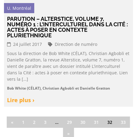
U. Montréal
PARUTION – ALTERSTICE, VOLUME 7,
NUMÉRO 1 : L’INTERCULTUREL DANS LA CITÉ :
ACTES À POSER EN CONTEXTE
PLURIETHNIQUE
24 juillet 2017
Direction de numéro
Sous la direction de Bob White (CÉLAT), Christian Agbobli et
Danielle Gratton, la revue Alterstice, volume 7, numéro 1,
vient de paraître avec un dossier intitulé L’interculturel
dans la Cité : actes à poser en contexte pluriethnique. Lien
vers la […]
Bob White (CÉLAT), Christian Agbobli et Danielle Gratton
Lire plus ›
«
1
2
3
…
29
30
31
32
33
»