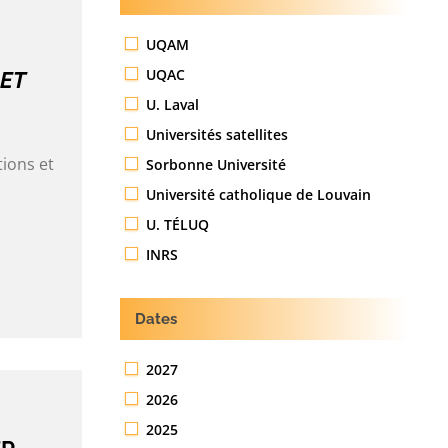
UQAM
UQAC
 ET
U. Laval
Universités satellites
tions et
Sorbonne Université
Université catholique de Louvain
U. TÉLUQ
INRS
Dates
2027
2026
2025