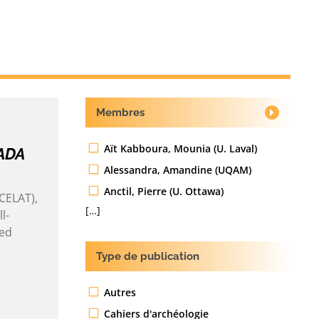
Membres
Aït Kabboura, Mounia (U. Laval)
ADA
Alessandra, Amandine (UQAM)
Anctil, Pierre (U. Ottawa)
(CELAT),
[…]
l-
ced
Type de publication
Autres
Cahiers d'archéologie