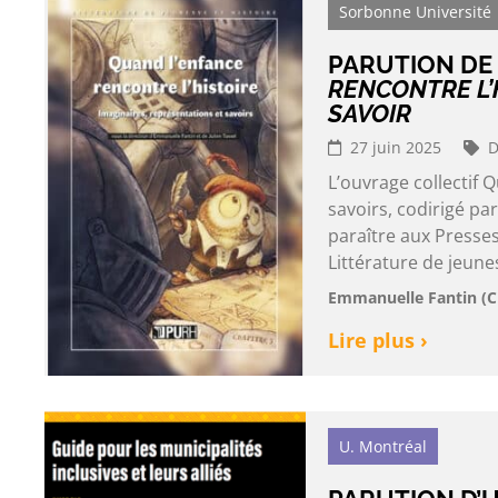
Sorbonne Université
PARUTION DE
RENCONTRE L’
SAVOIR
27 juin 2025
D
L’ouvrage collectif 
savoirs, codirigé pa
paraître aux Presses
Littérature de jeunes
Emmanuelle Fantin (CE
Lire plus ›
U. Montréal