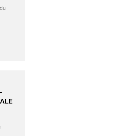
 du
a
T
NALE
o