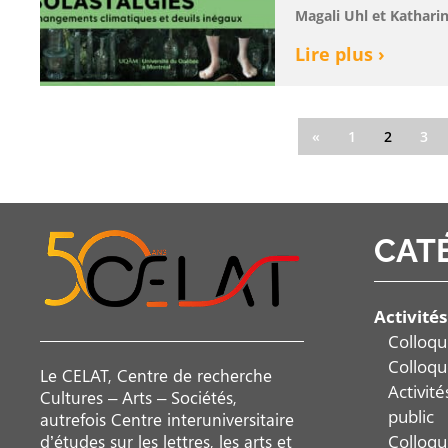
Magali Uhl et Kathari
Lire plus ›
«
1
2
3
CAT
Activités
Colloqu
Colloqu
Le CELAT, Centre de recherche
Activit
Cultures – Arts – Sociétés,
public
autrefois Centre interuniversitaire
Colloqu
d’études sur les lettres, les arts et