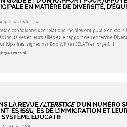
UN GUIDE ET D’UN RAPPORT POUR APPUY
CIPALE EN MATIÈRE DE DIVERSITÉ, D’ÉQUI
apport de recherche
ation canadienne des relations raciales ont publié en mars 
s inclusives et leurs alliés et le rapport de recherche Divers
unicipalités, signés par Bob White (CELAT) et Jorge […]
Jorge Frozzini
NS LA REVUE
ALTERSTICE
D’UN NUMÉRO S
NT-ES ISSU-ES DE L’IMMIGRATION ET LEU
E SYSTÈME ÉDUCATIF
irection de revue