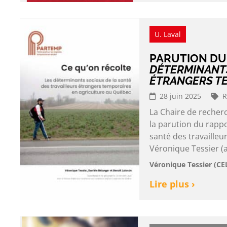
U. Laval
PARUTION D
DÉTERMINANTS
ÉTRANGERS TE
28 juin 2025
R
La Chaire de reche
la parution du rappo
santé des travailleu
Véronique Tessier (
Véronique Tessier (CE
Lire plus ›