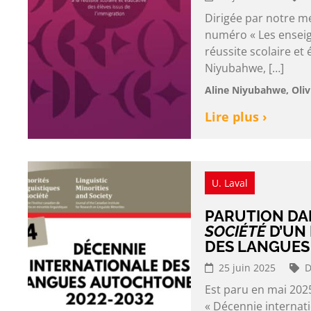
Dirigée par notre m
numéro « Les enseign
réussite scolaire et 
Niyubahwe, […]
Aline Niyubahwe, Oliv
Lire plus ›
U. Laval
PARUTION DA
SOCIÉTÉ
D’UN
DES LANGUES
25 juin 2025
D
Est paru en mai 2025
« Décennie internati