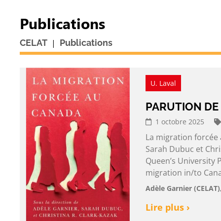
Publications
|
CELAT
Publications
U. Laval
PARUTION DE
1 octobre 2025
La migration forcée 
Sarah Dubuc et Chris
Queen’s University P
migration in/to Can
Adèle Garnier (CELAT)
Lire plus ›