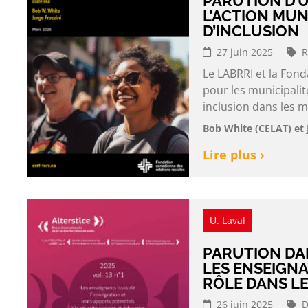
PARUTION D’
L’ACTION MUNI
D’INCLUSION
27 juin 2025
R
Le LABRRI et la Fond
pour les municipalité
inclusion dans les m
Bob White (CELAT) et 
Lire plus ›
U. Laval
PARUTION DA
LES ENSEIGNA
RÔLE DANS L
26 juin 2025
D