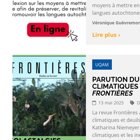
moyens à mettre en 
langues autochtones 
Véronique Guèvremont
Lire plus ›
UQAM
PARUTION DU
CLIMATIQUES 
FRONTIÈRES
13 mai 2025
D
La revue Frontières
climatiques et deuil
Katharina Niemeyer.
climatiques et les in