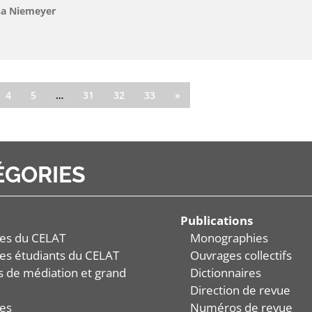
na Niemeyer
4
5
…
31
32
33
»
ÉGORIES
Publications
es du CELAT
Monographies
es étudiants du CELAT
Ouvrages collectifs
és de médiation et grand
Dictionnaires
Direction de revue
es
Numéros de revue