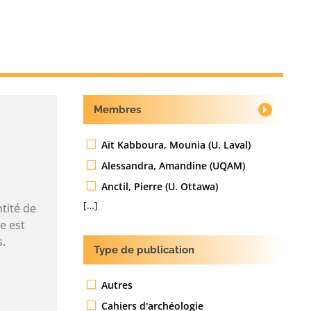
Membres
Aït Kabboura, Mounia (U. Laval)
Alessandra, Amandine (UQAM)
Anctil, Pierre (U. Ottawa)
[…]
tité de
e est
s.
Type de publication
Autres
Cahiers d'archéologie