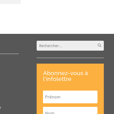
Abonnez-vous à
l'infolettre
e