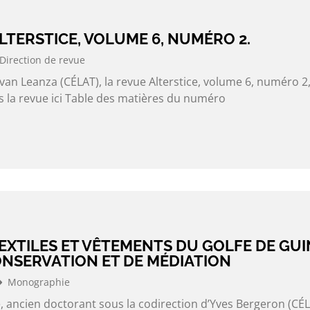
LTERSTICE, VOLUME 6, NUMÉRO 2.
Direction de revue
Yvan Leanza (CÉLAT), la revue Alterstice, volume 6, numéro 2,
rs la revue ici Table des matières du numéro
EXTILES ET VÊTEMENTS DU GOLFE DE GUIN
ONSERVATION ET DE MÉDIATION
Monographie
, ancien doctorant sous la codirection d’Yves Bergeron (CÉL