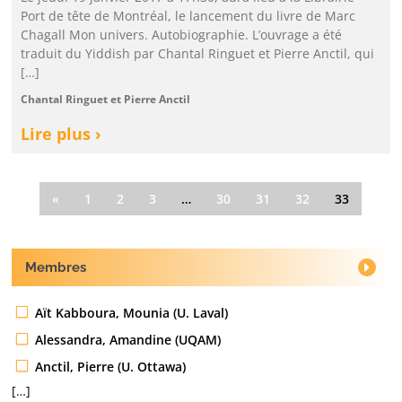
Port de tête de Montréal, le lancement du livre de Marc
Chagall Mon univers. Autobiographie. L’ouvrage a été
traduit du Yiddish par Chantal Ringuet et Pierre Anctil, qui
[…]
Chantal Ringuet et Pierre Anctil
Lire plus ›
«
1
2
3
…
30
31
32
33
Membres
Aït Kabboura, Mounia (U. Laval)
Alessandra, Amandine (UQAM)
Anctil, Pierre (U. Ottawa)
[…]