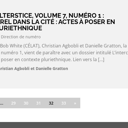
LTERSTICE, VOLUME 7, NUMÉRO 1 :
REL DANS LA CITÉ : ACTES À POSER EN
URIETHNIQUE
Direction de numéro
 Bob White (CÉLAT), Christian Agbobli et Danielle Gratton, la
 numéro 1, vient de paraître avec un dossier intitulé L’interc
à poser en contexte pluriethnique. Lien vers la […]
ristian Agbobli et Danielle Gratton
…
29
30
31
32
33
»