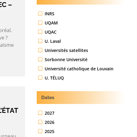
EC –
INRS
UQAM
oréal.
UQAC
ve ?
U. Laval
daïsme
Universités satellites
Sorbonne Université
Université catholique de Louvain
U. TÉLUQ
Dates
’ÉTAT
2027
2026
2025
ourneau