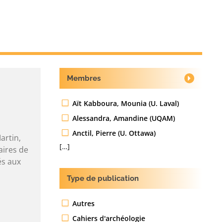
Membres
Aït Kabboura, Mounia (U. Laval)
Alessandra, Amandine (UQAM)
Anctil, Pierre (U. Ottawa)
artin,
[…]
aires de
és aux
Type de publication
Autres
Cahiers d'archéologie