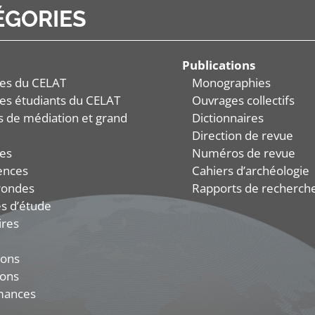
ÉGORIES
Publications
es du CELAT
Monographies
es étudiants du CELAT
Ouvrages collectifs
és de médiation et grand
Dictionnaires
Direction de revue
es
Numéros de revue
ences
Cahiers d’archéologie
rondes
Rapports de recherch
s d’étude
ires
ions
ions
mances