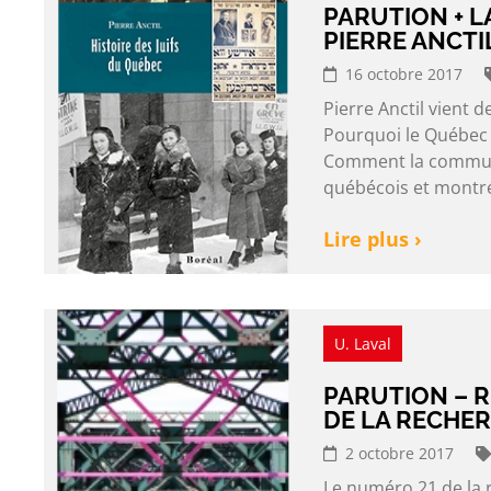
PARUTION + L
PIERRE ANCTI
16 octobre 2017
Pierre Anctil vient d
Pourquoi le Québec e
Comment la communau
québécois et montré
Lire plus ›
U. Laval
PARUTION – R
DE LA RECHER
2 octobre 2017
Le numéro 21 de la 