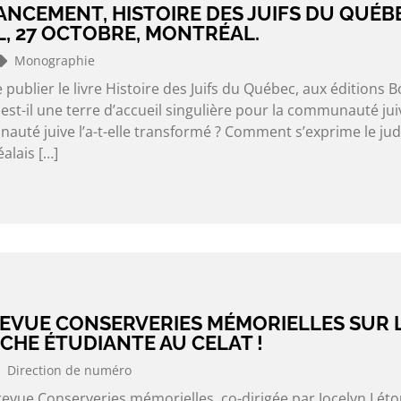
ANCEMENT, HISTOIRE DES JUIFS DU QUÉB
L, 27 OCTOBRE, MONTRÉAL.
Monographie
e publier le livre Histoire des Juifs du Québec, aux éditions B
st-il une terre d’accueil singulière pour la communauté jui
té juive l’a-t-elle transformé ? Comment s’exprime le ju
alais […]
EVUE CONSERVERIES MÉMORIELLES SUR L
CHE ÉTUDIANTE AU CELAT !
Direction de numéro
revue Conserveries mémorielles, co-dirigée par Jocelyn Lét