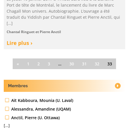
Port de tête de Montréal, le lancement du livre de Marc
Chagall Mon univers. Autobiographie. L’ouvrage a été
traduit du Yiddish par Chantal Ringuet et Pierre Anctil, qui
[…]
Chantal Ringuet et Pierre Anctil
Lire plus ›
«
1
2
3
…
30
31
32
33
Membres
Aït Kabboura, Mounia (U. Laval)
Alessandra, Amandine (UQAM)
Anctil, Pierre (U. Ottawa)
[…]