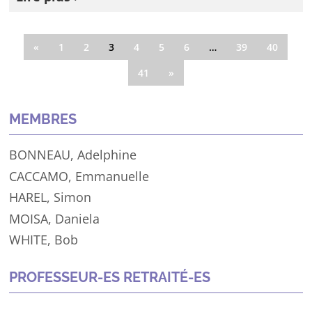
«
1
2
3
4
5
6
…
39
40
41
»
MEMBRES
BONNEAU
, Adelphine
CACCAMO
, Emmanuelle
HAREL
, Simon
MOISA
, Daniela
WHITE
, Bob
PROFESSEUR-ES RETRAITÉ-ES