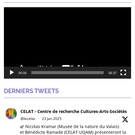
Lecteur
vidéo
00:00
56:37
DERNIERS TWEETS
CELAT - Centre de recherche Cultures-Arts-Sociétés
@lecelat
·
23 Jan 2025
🌿 Nicolas Kramar (Musée de la nature du Valais)
et Bénédicte Ramade (CELAT-UQAM) présenteront la