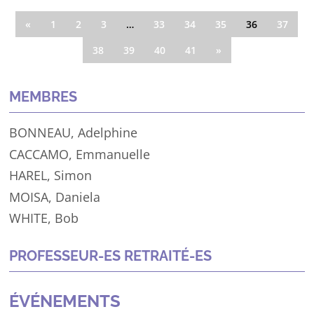
«
1
2
3
…
33
34
35
36
37
38
39
40
41
»
MEMBRES
BONNEAU
, Adelphine
CACCAMO
, Emmanuelle
HAREL
, Simon
MOISA
, Daniela
WHITE
, Bob
PROFESSEUR-ES RETRAITÉ-ES
ÉVÉNEMENTS