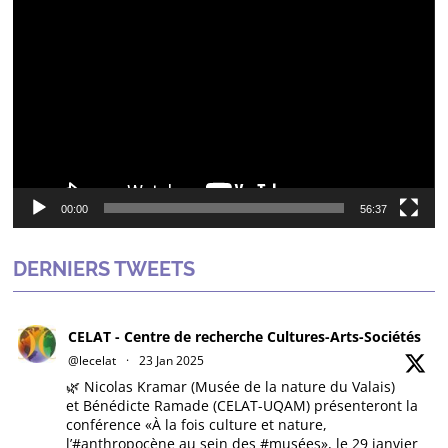
Lecteur
vidéo
00:00
56:37
DERNIERS TWEETS
CELAT - Centre de recherche Cultures-Arts-Sociétés
@lecelat
·
23 Jan 2025
🌿 Nicolas Kramar (Musée de la nature du Valais)
et Bénédicte Ramade (CELAT-UQAM) présenteront la
conférence «À la fois culture et nature,
l’#anthropocène au sein des
#musées
», le 29 janvier