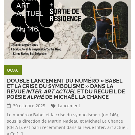
UQAC
DOUBLE LANCEMENT DU NUMÉRO « BABEL
ET LA CRISE DU SYMBOLISME » DANS LA
REVUE
INTER, ART ACTUEL
ET DU RECUEIL DE
POÉSIE
ALPHÉ
DE MICHAËL LA CHANCE
30 octobre 2025
Lancement
Le numéro « Babel et la crise du symbolisme » (no 146),
sous la direction de Martin Nadeau et Michaël La Chance
(CELAT), est paru récemment dans la revue Inter, art actuel.
« Ce […]