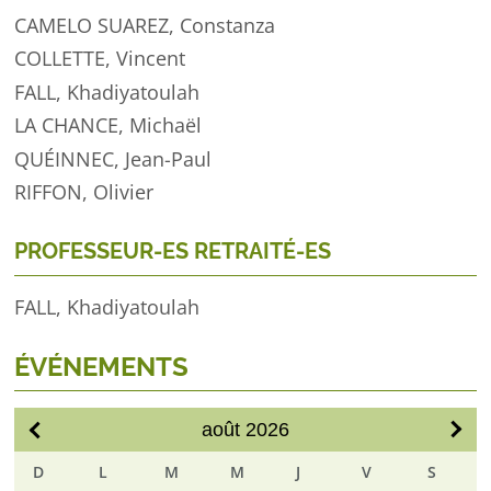
CAMELO SUAREZ
, Constanza
COLLETTE
, Vincent
FALL
, Khadiyatoulah
LA CHANCE
, Michaël
QUÉINNEC
, Jean-Paul
RIFFON
, Olivier
PROFESSEUR-ES RETRAITÉ-ES
FALL
, Khadiyatoulah
ÉVÉNEMENTS
août
2026
DIM
LUN
MAR
MER
JEU
VEN
SAM